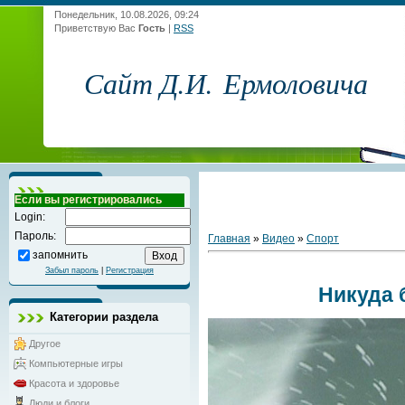
Понедельник, 10.08.2026, 09:24
Приветствую Вас
Гость
|
RSS
Сайт Д.И. Ермоловича
Если вы регистрировались
Login:
Пароль:
Главная
»
Видео
»
Спорт
запомнить
Забыл пароль
|
Регистрация
Никуда 
Категории раздела
Другое
Компьютерные игры
Красота и здоровье
Люди и блоги