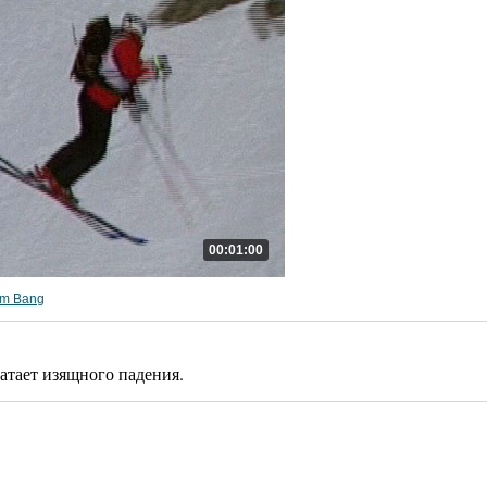
00:01:00
om Bang
атает изящного падения.