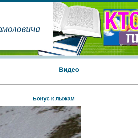
рмоловича
Видео
Бонус к лыжам