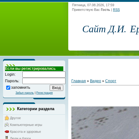
Пятница, 07.08.2026, 17:59
Приветствую Вас
Гость
|
RSS
Сайт Д.И. Е
Если вы регистрировались
Login:
Главная
»
Видео
»
Спорт
Пароль:
запомнить
Забыл пароль
|
Регистрация
Категории раздела
Другое
Компьютерные игры
Красота и здоровье
Люди и блоги