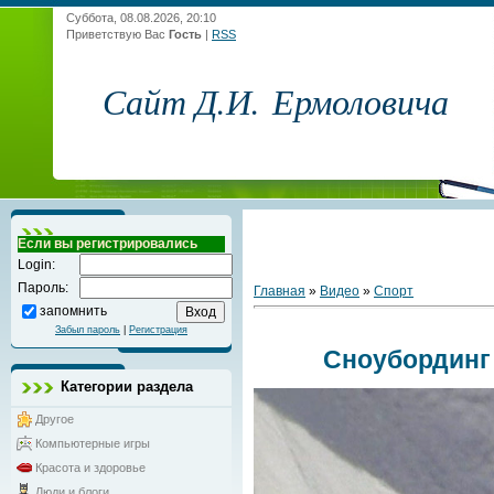
Суббота, 08.08.2026, 20:10
Приветствую Вас
Гость
|
RSS
Сайт Д.И. Ермоловича
Если вы регистрировались
Login:
Пароль:
Главная
»
Видео
»
Спорт
запомнить
Забыл пароль
|
Регистрация
Сноубординг
Категории раздела
Другое
Компьютерные игры
Красота и здоровье
Люди и блоги