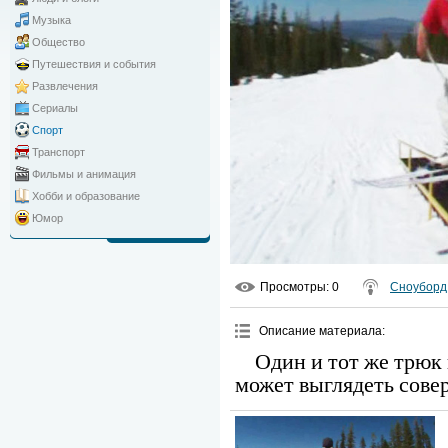
Музыка
Общество
Путешествия и события
Развлечения
Сериалы
Спорт
Транспорт
Фильмы и анимация
Хобби и образование
Юмор
Просмотры
: 0
Сноуборд
Описание материала
:
Один и тот же трюк
может выглядеть сове