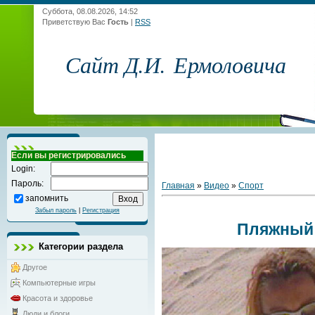
Суббота, 08.08.2026, 14:52
Приветствую Вас
Гость
|
RSS
Сайт Д.И. Ермоловича
Если вы регистрировались
Login:
Пароль:
Главная
»
Видео
»
Спорт
запомнить
Забыл пароль
|
Регистрация
Пляжный
Категории раздела
Другое
Компьютерные игры
Красота и здоровье
Люди и блоги