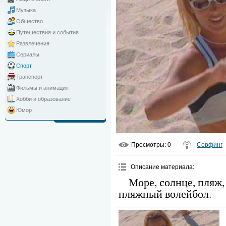
Музыка
Общество
Путешествия и события
Развлечения
Сериалы
Спорт
Транспорт
Фильмы и анимация
Хобби и образование
Юмор
Просмотры
: 0
Серфинг
Описание материала
:
Море, солнце, пляж,
пляжный волейбол.