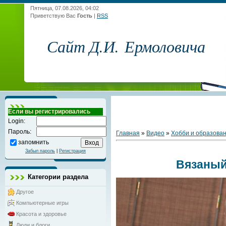
Пятница, 07.08.2026, 04:02
Приветствую Вас
Гость
|
RSS
Сайт Д.И. Ермоловича
Если вы регистрировались
Login:
Пароль:
Главная
»
Видео
»
Хобби и образова
запомнить
Забыл пароль
|
Регистрация
Вязаный
Категории раздела
Другое
Компьютерные игры
Красота и здоровье
Люди и блоги