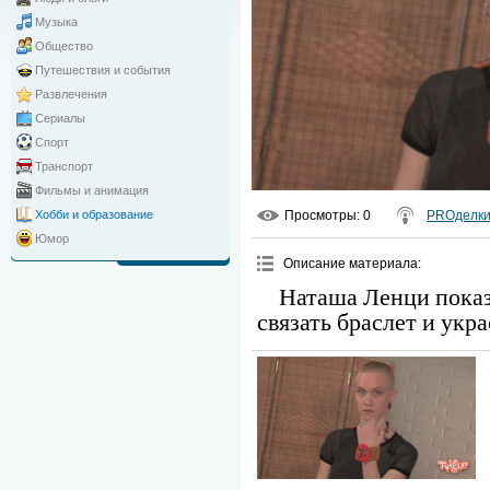
Музыка
Общество
Путешествия и события
Развлечения
Сериалы
Спорт
Транспорт
Фильмы и анимация
Просмотры
: 0
PROделк
Хобби и образование
Юмор
Описание материала
:
Наташа Ленци показ
связать браслет и укр