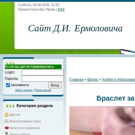
Суббота, 08.08.2026, 21:25
Приветствую Вас
Гость
|
RSS
Сайт Д.И. Ермоловича
Если вы регистрировались
Login:
Пароль:
Главная
»
Видео
»
Хобби и образова
запомнить
Забыл пароль
|
Регистрация
Браслет за
Категории раздела
Другое
Компьютерные игры
Красота и здоровье
Люди и блоги