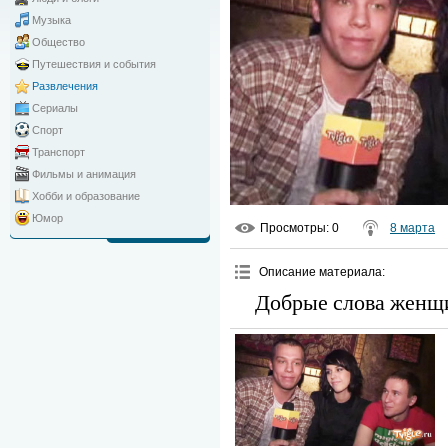
Музыка
Общество
Путешествия и события
Развлечения
Сериалы
Спорт
Транспорт
Фильмы и анимация
Хобби и образование
Юмор
Просмотры
: 0
8 марта
Описание материала
:
Добрые слова женщи