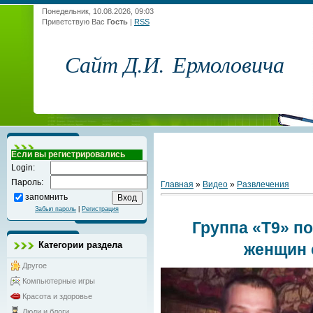
Понедельник, 10.08.2026, 09:03
Приветствую Вас
Гость
|
RSS
Сайт Д.И. Ермоловича
Если вы регистрировались
Login:
Пароль:
Главная
»
Видео
»
Развлечения
запомнить
Забыл пароль
|
Регистрация
Группа «Т9» п
Категории раздела
женщин 
Другое
Компьютерные игры
Красота и здоровье
Люди и блоги