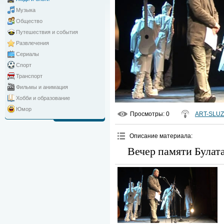
Музыка
Общество
Путешествия и события
Развлечения
Сериалы
Спорт
Транспорт
Фильмы и анимация
Хобби и образование
Юмор
Просмотры
: 0
ART-SLU
Описание материала
:
Вечер памяти Булат