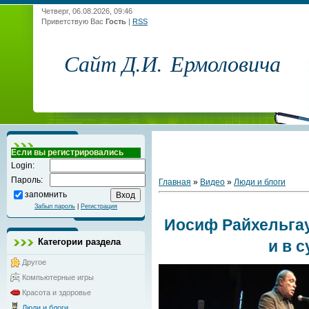
Четверг, 06.08.2026, 09:46
Приветствую Вас
Гость
|
RSS
Сайт Д.И. Ермоловича
Если вы регистрировались
Login:
Пароль:
Главная
»
Видео
»
Люди и блоги
запомнить
Забыл пароль
|
Регистрация
Иосиф Райхельгау
Категории раздела
и в 
Другое
Компьютерные игры
Красота и здоровье
Люди и блоги