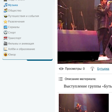
Музыка
Общество
Путешествия и события
Развлечения
Сериалы
Спорт
Транспорт
Фильмы и анимация
Хобби и образование
Юмор
Просмотры
: 0
Бутырка
Описание материала
:
Выступление группы «Бутыр