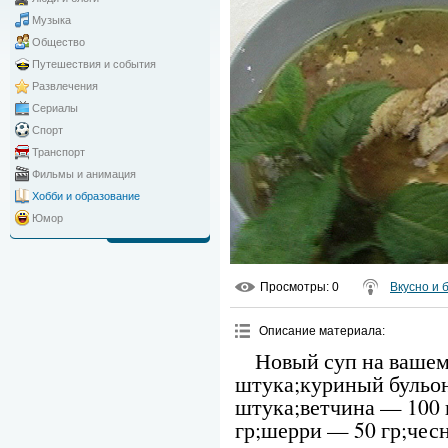
Музыка
Общество
Путешествия и события
Развлечения
Сериалы
Спорт
Транспорт
Фильмы и анимация
Хобби и образование
Юмор
Просмотры
: 0
Вкусно и 
Описание материала
:
Новый суп на вашем
штука;куриный бульон
штука;ветчина — 100 
гр;шерри — 50 гр;чесн