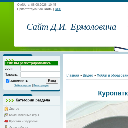
Суббота, 08.08.2026, 10:45
Приветствую Вас
Гость
|
RSS
Сайт Д.И. Ермоловича
Если вы регистрировались
Login:
Пароль:
Главная
»
Видео
»
Хобби и образова
запомнить
Забыл пароль
|
Регистрация
Куропат
Категории раздела
Другое
Компьютерные игры
Красота и здоровье
Люди и блоги