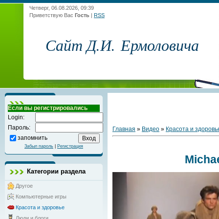
Четверг, 06.08.2026, 09:39
Приветствую Вас
Гость
|
RSS
Сайт Д.И. Ермоловича
Если вы регистрировались
Login:
Пароль:
Главная
»
Видео
»
Красота и здоровь
запомнить
Забыл пароль
|
Регистрация
Micha
Категории раздела
Другое
Компьютерные игры
Красота и здоровье
Люди и блоги