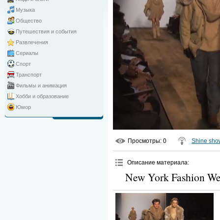
Музыка
Общество
Путешествия и события
Развлечения
Сериалы
Спорт
Транспорт
Фильмы и анимация
Хобби и образование
Юмор
Просмотры
: 0
Shine sho
Описание материала
:
New York Fashion We