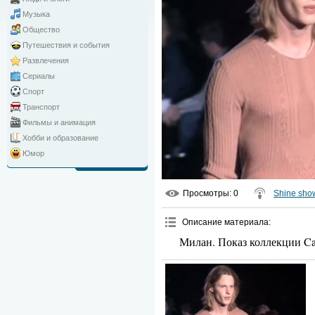
Музыка
Общество
Путешествия и события
Развлечения
Сериалы
Спорт
Транспорт
Фильмы и анимация
Хобби и образование
Юмор
Просмотры
: 0
Shine sho
Описание материала
:
Милан. Показ коллекции Cav