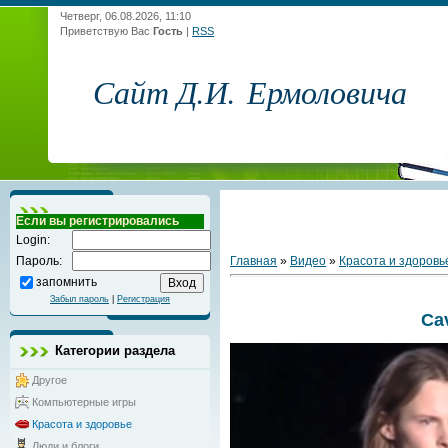
Четверг, 06.08.2026, 11:10
Приветствую Вас
Гость
|
RSS
Сайт Д.И. Ермоловича
Если вы регистрировались
Login:
Главная
»
Видео
»
Красота и здоровь
Пароль:
запомнить
Забыл пароль
|
Регистрация
Cav
Категории раздела
Другое
Компьютерные игры
Красота и здоровье
Люди и блоги