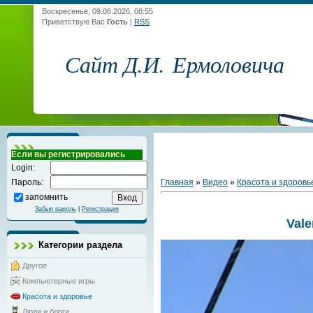
Воскресенье, 09.08.2026, 08:55
Приветствую Вас
Гость
|
RSS
Сайт Д.И. Ермоловича
Если вы регистрировались
Login:
Главная
»
Видео
»
Красота и здоровь
Пароль:
запомнить
Забыл пароль
|
Регистрация
Vale
Категории раздела
Другое
Компьютерные игры
Красота и здоровье
Люди и блоги