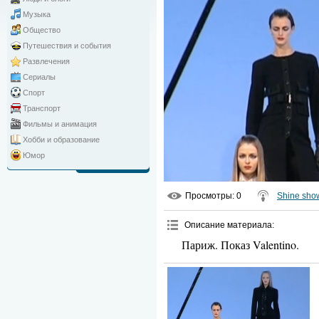
Музыка
Общество
Путешествия и события
Развлечения
Сериалы
Спорт
Транспорт
Фильмы и анимация
Хобби и образование
Юмор
Просмотры
: 0
Shine sho
Описание материала
:
Париж. Показ Valentino.