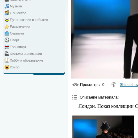
Музыка
Общество
Путешествия и события
Развлечения
Сериалы
Спорт
Транспорт
Фильмы и анимация
Хобби и образование
Юмор
Просмотры
: 0
Shine sho
Описание материала
:
Лондон. Показ коллекции C