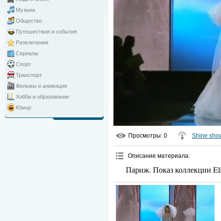
Музыка
Общество
Путешествия и события
Развлечения
Сериалы
Спорт
Транспорт
Фильмы и анимация
Хобби и образование
Юмор
Просмотры
: 0
Shine sho
Описание материала
:
Париж. Показ коллекции Eli