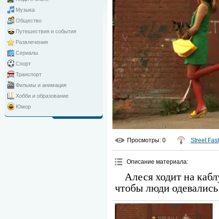
Музыка
Общество
Путешествия и события
Развлечения
Сериалы
Спорт
Транспорт
Фильмы и анимация
Хобби и образование
Юмор
Просмотры
: 0
Street Fas
Описание материала
:
Алеся ходит на кабл
чтобы люди одевались 