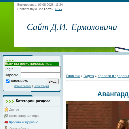
Воскресенье, 09.08.2026, 11:24
Приветствую Вас
Гость
|
RSS
Сайт Д.И. Ермоловича
Если вы регистрировались
Login:
Пароль:
Главная
»
Видео
»
Красота и здоровь
запомнить
Забыл пароль
|
Регистрация
Авангард
Категории раздела
Другое
Компьютерные игры
Красота и здоровье
Люди и блоги