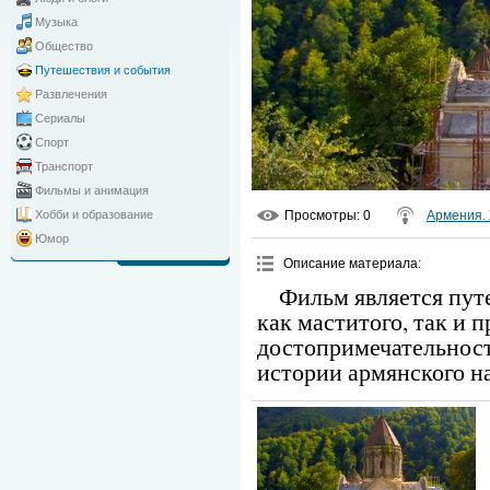
Музыка
Общество
Путешествия и события
Развлечения
Сериалы
Спорт
Транспорт
Фильмы и анимация
Просмотры
: 0
Армения.
Хобби и образование
Юмор
Описание материала
:
Фильм является пут
как маститого, так и 
достопримечательнос
истории армянского н