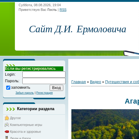
Суббота, 08.08.2026, 19:04
Приветствую Вас
Гость
|
RSS
Сайт Д.И. Ермоловича
Если вы регистрировались
Login:
Пароль:
Главная
»
Видео
»
Путешествия и со
запомнить
Забыл пароль
|
Регистрация
Ага
Категории раздела
Другое
Компьютерные игры
Красота и здоровье
Люди и блоги