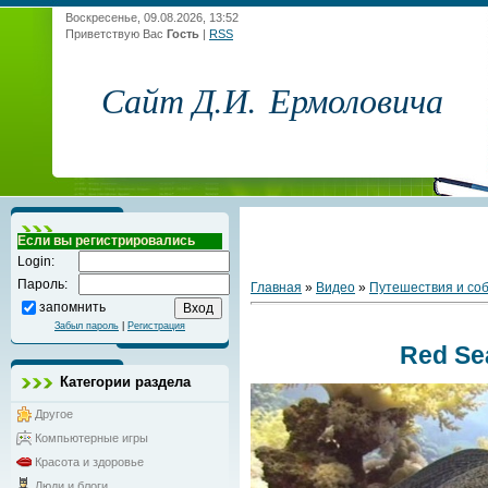
Воскресенье, 09.08.2026, 13:52
Приветствую Вас
Гость
|
RSS
Сайт Д.И. Ермоловича
Если вы регистрировались
Login:
Пароль:
Главная
»
Видео
»
Путешествия и со
запомнить
Забыл пароль
|
Регистрация
Red Se
Категории раздела
Другое
Компьютерные игры
Красота и здоровье
Люди и блоги