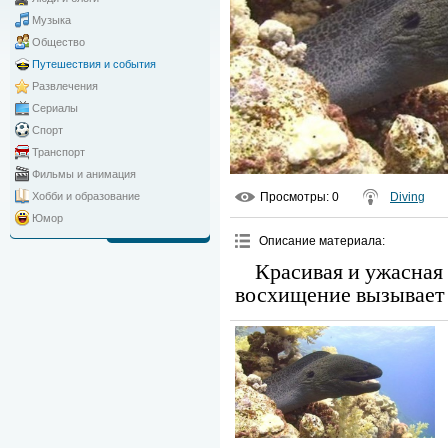
Музыка
Общество
Путешествия и события
Развлечения
Сериалы
Спорт
Транспорт
Фильмы и анимация
Просмотры
: 0
Diving
Хобби и образование
Юмор
Описание материала
:
Красивая и ужасная 
восхищение вызывает 