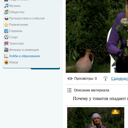
Музыка
Общество
Путешествия и события
Развлечения
Сериалы
Спорт
Транспорт
Фильмы и анимация
Хобби и образование
Юмор
Просмотры
: 0
Садоводст
Описание материала
:
Почему у томатов опадают 