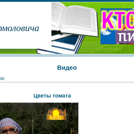
рмоловича
Видео
ние
Цветы томата