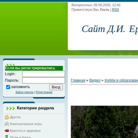
Воскресенье, 09.08.2026, 12:42
Приветствую Вас
Гость
|
RSS
Сайт Д.И. Е
Если вы регистрировались
Login:
Главная
»
Видео
»
Хобби и образова
Пароль:
запомнить
Забыл пароль
|
Регистрация
Категории раздела
Другое
Компьютерные игры
Красота и здоровье
Люди и блоги