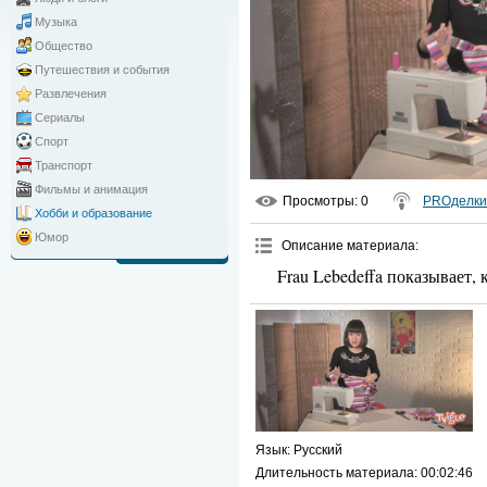
Музыка
Общество
Путешествия и события
Развлечения
Сериалы
Спорт
Транспорт
Фильмы и анимация
Просмотры
: 0
PROделки
Хобби и образование
Юмор
Описание материала
:
Frau Lebedeffa показывает
Язык
: Русский
Длительность материала
: 00:02:46