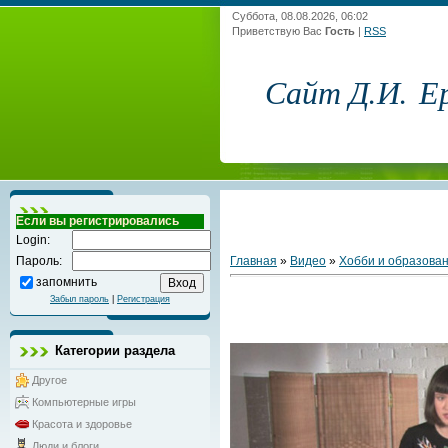
Суббота, 08.08.2026, 06:02
Приветствую Вас
Гость
|
RSS
Сайт Д.И. Е
Если вы регистрировались
Login:
Главная
»
Видео
»
Хобби и образова
Пароль:
запомнить
Забыл пароль
|
Регистрация
Категории раздела
Другое
Компьютерные игры
Красота и здоровье
Люди и блоги