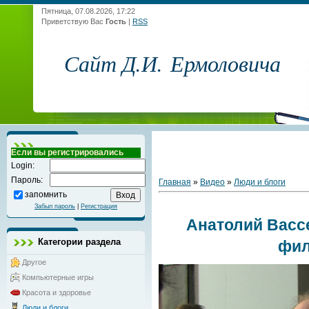
Пятница, 07.08.2026, 17:22
Приветствую Вас
Гость
|
RSS
Сайт Д.И. Ермоловича
Если вы регистрировались
Login:
Пароль:
Главная
»
Видео
»
Люди и блоги
запомнить
Забыл пароль
|
Регистрация
Анатолий Васс
Категории раздела
фи
Другое
Компьютерные игры
Красота и здоровье
Люди и блоги