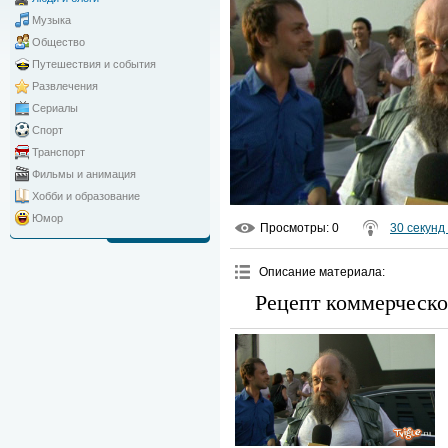
Музыка
Общество
Путешествия и события
Развлечения
Сериалы
Спорт
Транспорт
Фильмы и анимация
Хобби и образование
Юмор
Просмотры
: 0
30 секунд 
Описание материала
:
Рецепт коммерческо