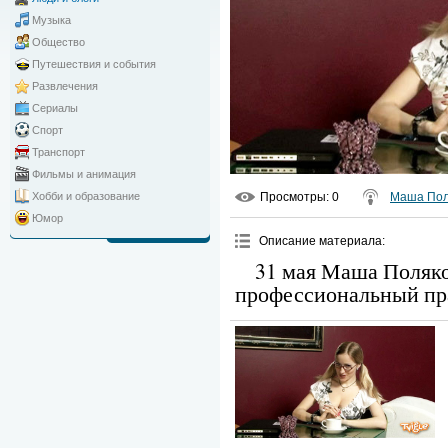
Музыка
Общество
Путешествия и события
Развлечения
Сериалы
Спорт
Транспорт
Фильмы и анимация
Просмотры
: 0
Маша Пол
Хобби и образование
Юмор
Описание материала
:
31 мая Маша Поляко
профессиональный пр