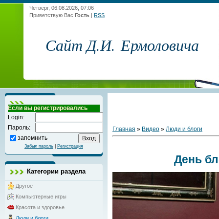
Четверг, 06.08.2026, 07:06
Приветствую Вас
Гость
|
RSS
Сайт Д.И. Ермоловича
Если вы регистрировались
Login:
Пароль:
Главная
»
Видео
»
Люди и блоги
запомнить
Забыл пароль
|
Регистрация
День б
Категории раздела
Другое
Компьютерные игры
Красота и здоровье
Люди и блоги