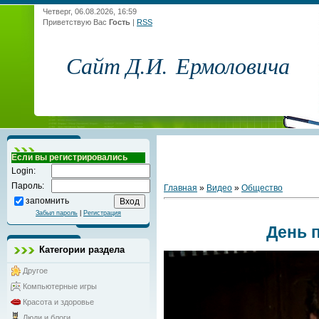
Четверг, 06.08.2026, 16:59
Приветствую Вас
Гость
|
RSS
Сайт Д.И. Ермоловича
Если вы регистрировались
Login:
Пароль:
Главная
»
Видео
»
Общество
запомнить
Забыл пароль
|
Регистрация
День 
Категории раздела
Другое
Компьютерные игры
Красота и здоровье
Люди и блоги