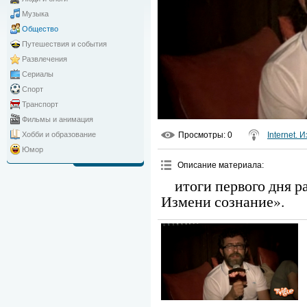
Музыка
Общество
Путешествия и события
Развлечения
Сериалы
Спорт
Транспорт
Фильмы и анимация
Просмотры
: 0
Internet.
Хобби и образование
Юмор
Описание материала
:
итоги первого дня р
Измени сознание».