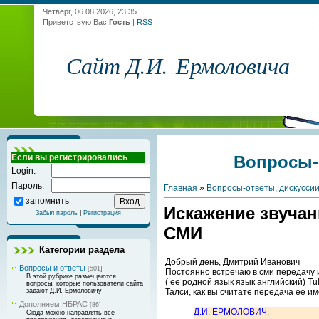
Четверг, 06.08.2026, 23:35
Приветствую Вас
Гость
|
RSS
Сайт Д.И. Ермоловича
Если вы регистрировались
Вопросы-
Login:
Пароль:
Главная
»
Вопросы-ответы, дискусси
запомнить
Искажение звуча
Забыл пароль
|
Регистрация
СМИ
Категории раздела
Добрый день, Дмитрий Иванович
Вопросы и ответы
[501]
Постоянно встречаю в сми передачу
В этой рубрике размещаются
( ее родной язык язык английский) Tu
вопросы, которые пользователи сайта
Талси, как вы считате передача ее и
задают Д.И. Ермоловичу
Дополняем НБРАС
[86]
Д.И. ЕРМОЛОВИЧ
:
Сюда можно направлять все