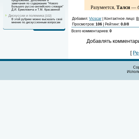
предложения, дополнения и
замечания по содержанию "Нового
Талси
Разумеется,
— б
Большого русско-английского словаря"
Д.И. Ермоловича и Т.М. Красавиной
Дискуссии и полемика
[102]
Добавил
:
Vicscar
|
Контактное лицо
:
В
В этой рубрике можно высказать своё
мнение по дискуссионным вопросам
Просмотров
:
106
|
Рейтинг
:
0.0
/
0
Всего комментариев
:
0
Добавлять комментари
[
Ре
Cop
Испол