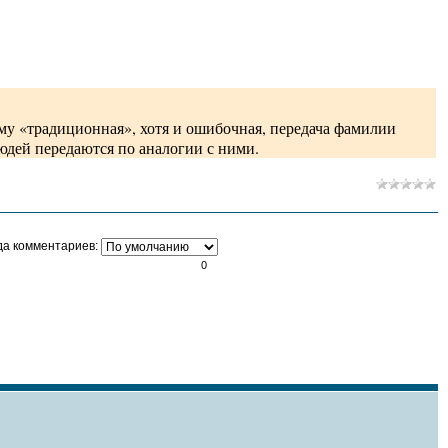
му «традиционная», хотя и ошибочная, передача фамилии
юдей передаются по аналогии с ними.
да комментариев:
0