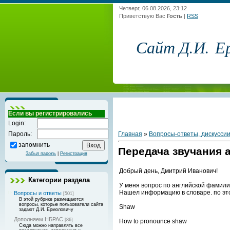
Четверг, 06.08.2026, 23:12
Приветствую Вас
Гость
|
RSS
Сайт Д.И. Е
Если вы регистрировались
Login:
Главная
»
Вопросы-ответы, дискусси
Пароль:
запомнить
Передача звучания 
Забыл пароль
|
Регистрация
Добрый день, Дмитрий Иванович!
Категории раздела
У меня вопрос по английской фамили
Нашел информацию в словаре. по эт
Вопросы и ответы
[501]
В этой рубрике размещаются
вопросы, которые пользователи сайта
Shaw
задают Д.И. Ермоловичу
Дополняем НБРАС
[86]
How to pronounce shaw
Сюда можно направлять все