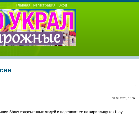
Главная
|
Регистрация
|
Вход
ссии
31.05.2026, 15:37
милии Shaw современных людей и передают ее на кириллицу как Шоу.