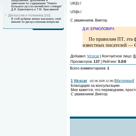
предложения, дополнения и
UK/ʃɔː/
замечания по содержанию "Нового
Большого русско-английского словаря"
Д.И. Ермоловича и Т.М. Красавиной
US/ʃɑː/
Дискуссии и полемика
[102]
В этой рубрике можно высказать своё
С уважением. Виктор.
мнение по дискуссионным вопросам
Д.И. ЕРМОЛОВИЧ
:
По правилам ПТ, эта 
известных писателей — 
Добавил
:
Vicscar
|
Контактное лицо
:
В
Просмотров
:
137
|
Рейтинг
:
0.0
/
0
Всего комментариев
:
1
1
Vicscar
[
Материал
]
(02.06.2026 12:36)
Благодарю за консультацию .
Мне кажется, что переводчики, прост
С уважением ,Виктор.