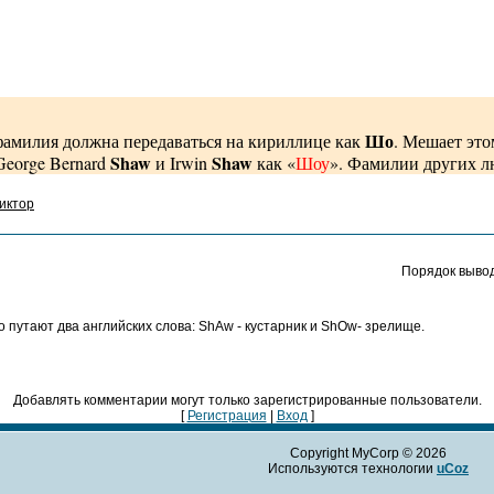
Шо
фамилия должна передаваться на кириллице как
. Мешает это
Shaw
Shaw
George Bernard
и Irwin
как «
Шоу
». Фамилии других л
иктор
Порядок выво
о путают два английских слова: ShAw - кустарник и ShOw- зрелище.
Добавлять комментарии могут только зарегистрированные пользователи.
[
Регистрация
|
Вход
]
Copyright MyCorp © 2026
Используются технологии
uCoz