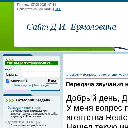
Пятница, 07.08.2026, 07:56
Приветствую Вас
Гость
|
RSS
Сайт Д.И. Ермоловича
Если вы регистрировались
Login:
Главная
»
Вопросы-ответы, дискусси
Пароль:
запомнить
Передача звучания 
Забыл пароль
|
Регистрация
Добрый день, Д
Категории раздела
У меня вопрос 
Вопросы и ответы
[501]
В этой рубрике размещаются
вопросы, которые пользователи сайта
агентства Reute
задают Д.И. Ермоловичу
Дополняем НБРАС
[86]
Нашел такую и
Сюда можно направлять все