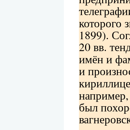
телеграфи
которого 
1899). Со
20 вв. те
имён и фа
и произнос
кириллице
например,
был похор
вагнеровс