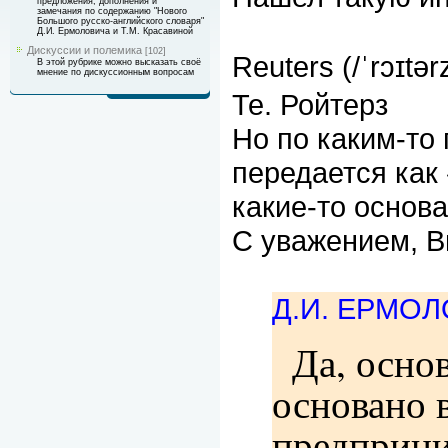
предложения, дополнения и
замечания по содержанию "Нового
Большого русско-английского словаря"
Д.И. Ермоловича и Т.М. Красавиной
Дискуссии и полемика
[102]
Reuters (/ˈrɔɪtə
В этой рубрике можно высказать своё
мнение по дискуссионным вопросам
Те. Ройтерз
Но по каким-то
передается как 
какие-то основ
С уважением, В
Д.И. ЕРМО
Да, осно
основано 
предприни