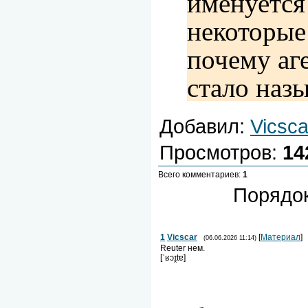
именуется
некоторые
почему аг
стало назы
Добавил
:
Vicsca
Просмотров
:
14
Всего комментариев
:
1
Порядок
1
Vicscar
[
Материал
]
(06.06.2026 11:14)
Reuter нем.
[ˈʁɔɪ̯tɐ]